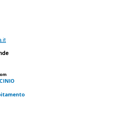
.it
ende
com
CINIO
ebitamento