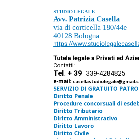
STUDIO LEGALE
Avv. Patrizia Casella
via di corticella 180/44e
40128 Bologna
https://www.studiolegalecasella
Tutela legale a Privati ed Azi
Contatti:
Tel
.
+ 39
339-4284825
e-mail:
casellastudiolegale@gmail.
SERVIZIO DI GRATUITO PATRO
Diritto Penale
Procedure concorsuali di esd
Diritto Tributario
Diritto Amministrativo
Diritto Lavoro
Diritto Civile